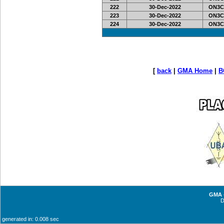
222
30-Dec-2022
ON3C
223
30-Dec-2022
ON3C
224
30-Dec-2022
ON3C
[
back
|
GMA Home
|
B
GMA -
generated in: 0.008 sec