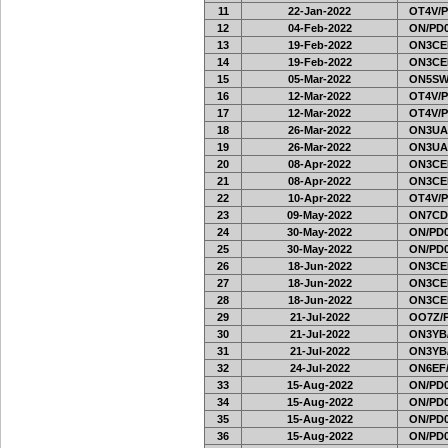
11
22-Jan-2022
OT4V/P
12
04-Feb-2022
ON/PD0
13
19-Feb-2022
ON3CE
14
19-Feb-2022
ON3CE
15
05-Mar-2022
ON5SW
16
12-Mar-2022
OT4V/P
17
12-Mar-2022
OT4V/P
18
26-Mar-2022
ON3UA
19
26-Mar-2022
ON3UA
20
08-Apr-2022
ON3CE
21
08-Apr-2022
ON3CE
22
10-Apr-2022
OT4V/P
23
09-May-2022
ON7CD
24
30-May-2022
ON/PD0
25
30-May-2022
ON/PD0
26
18-Jun-2022
ON3CE
27
18-Jun-2022
ON3CE
28
18-Jun-2022
ON3CE
29
21-Jul-2022
OO7Z/
30
21-Jul-2022
ON3YB
31
21-Jul-2022
ON3YB
32
24-Jul-2022
ON6EF/
33
15-Aug-2022
ON/PD0
34
15-Aug-2022
ON/PD0
35
15-Aug-2022
ON/PD0
36
15-Aug-2022
ON/PD0