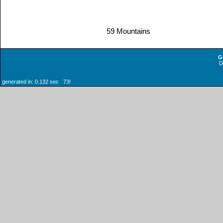
59 Mountains
G
generated in: 0.132 sec 73!