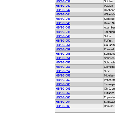
HB/SG-039
Spicher
HB/SG-040
Pizalun
HB/SG-042
Höchha
HB/SG-044
Wilkethö
HB/SG-045
Köbelisb
HB/SG-046
Ruine N
HB/SG-047
Ätschbe
HB/SG-048
Tschugg
HB/SG-049
Selun
HB/SG-050
Fulfirst
HB/SG-051
Gauschl
HB/SG-052
Zuestoll
HB/SG-053
Schibens
HB/SG-054
Schären
HB/SG-055
Schofwis
HB/SG-056
Gemeine
HB/SG-057
Stein
HB/SG-058
Mittelber
HB/SG-059
Pfingstb
HB/SG-060
Tweralps
HB/SG-061
Chrüzeg
HB/SG-062
Lütispitz
HB/SG-063
Eppenbe
HB/SG-064
St.Iddab
HB/SG-065
Benkner