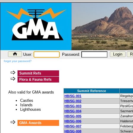
User:
Password:
forgot your password?
Summit Refs
Flora & Fauna Refs
Summit Reference
Also valid for GMA awards
HB/SG-001
Ringelsp
Castles
HB/SG-002
Trinserh
Islands
HB/SG-003
Pizol/Gr
Lighthouses
HB/SG-004
Sazmart
HB/SG-005
Zanaiho
HB/SG-006
Haldenst
GMA Awards
HB/SG-007
Felsberg
HB/SG-008
Schwarz