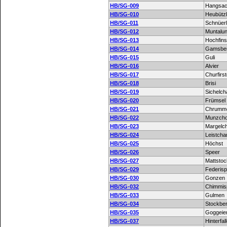
HB/SG-009
Hangsac
HB/SG-010
Heubützl
HB/SG-011
Schnüerl
HB/SG-012
Muntalu
HB/SG-013
Hochfins
HB/SG-014
Gamsbe
HB/SG-015
Guli
HB/SG-016
Alvier
HB/SG-017
Churfirs
HB/SG-018
Brisi
HB/SG-019
Sichelc
HB/SG-020
Frümsel
HB/SG-021
Chrumme
HB/SG-022
Munzcho
HB/SG-023
Margelc
HB/SG-024
Leistch
HB/SG-025
Höchst
HB/SG-026
Speer
HB/SG-027
Mattstoc
HB/SG-029
Federisp
HB/SG-030
Gonzen
HB/SG-032
Chimmisp
HB/SG-033
Gulmen
HB/SG-034
Stockbe
HB/SG-035
Goggeie
HB/SG-037
Hinterfal