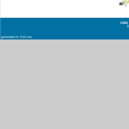
GMA -
generated in: 0.01 sec