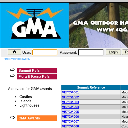
User:
Password:
forgot your password?
Summit Refs
Flora & Fauna Refs
Summit Reference
Also valid for GMA awards
VE7/CV-001
Moun
Castles
VE7/CV-002
Mou
Islands
VE7/CV-003
Moun
Lighthouses
VE7/CV-004
Moun
VE7/CV-005
Moun
VE7/CV-006
Heat
GMA Awards
VE7/CV-007
Moun
VE7/CV-008
Coro