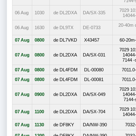
7144-
7029 10
06 Aug
1030
de
DL2DXA
DA/SX-335
14044
20-40m 
06 Aug
1630
de
DL9TX
DE-0733
07 Aug
0800
de
DL7VKD
X43457
60-20m
7029 10
07 Aug
0800
de
DL2DXA
DA/SX-031
14044
7144 -
07 Aug
0800
de
DL4FDM
DL-00080
7011.0
07 Aug
0800
de
DL4FDM
DL-00081
7011.0
7029 10
07 Aug
0900
de
DL2DXA
DA/SX-049
14044
7144-
7029 10
07 Aug
1100
de
DL2DXA
DA/SX-704
14044
07 Aug
1130
de
DF8KY
DA/NW-390
7032
07 Aug
1200
de
DF8KY
DA/NW-390
7032