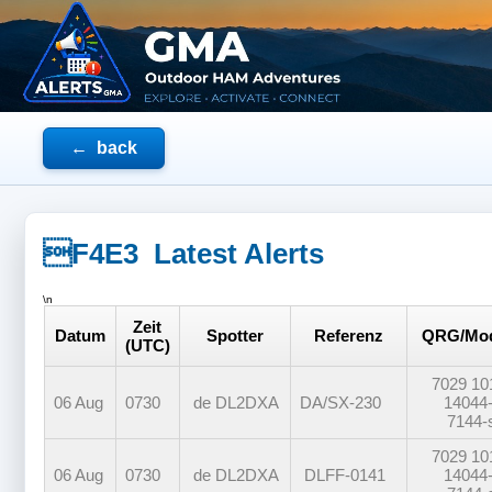
← back
Latest Alerts
\n
Zeit
Datum
Spotter
Referenz
QRG/Mo
(UTC)
7029 10
06 Aug
0730
de
DL2DXA
DA/SX-230
14044
7144-
7029 10
06 Aug
0730
de
DL2DXA
DLFF-0141
14044