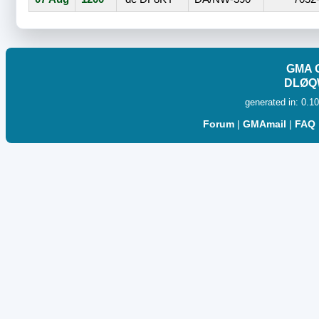
GMA O
DLØQW
generated in: 0.1
Forum
|
GMAmail
|
FAQ