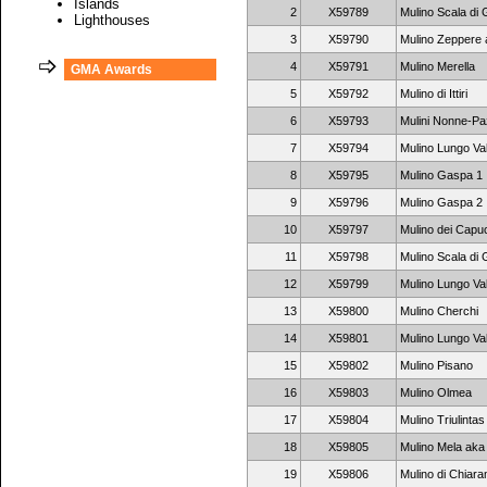
Islands
2
X59789
Mulino Scala di 
Lighthouses
3
X59790
Mulino Zeppere 
4
X59791
Mulino Merella
GMA Awards
5
X59792
Mulino di Ittiri
6
X59793
Mulini Nonne-Pa
7
X59794
Mulino Lungo Val
8
X59795
Mulino Gaspa 1
9
X59796
Mulino Gaspa 2
10
X59797
Mulino dei Capuc
11
X59798
Mulino Scala di 
12
X59799
Mulino Lungo Val
13
X59800
Mulino Cherchi
14
X59801
Mulino Lungo Val
15
X59802
Mulino Pisano
16
X59803
Mulino Olmea
17
X59804
Mulino Triulintas
18
X59805
Mulino Mela aka 
19
X59806
Mulino di Chiara