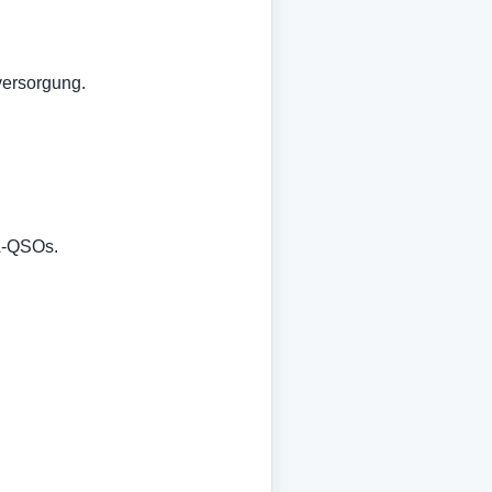
versorgung.
MA-QSOs.